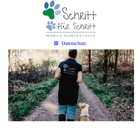
Datenschutz